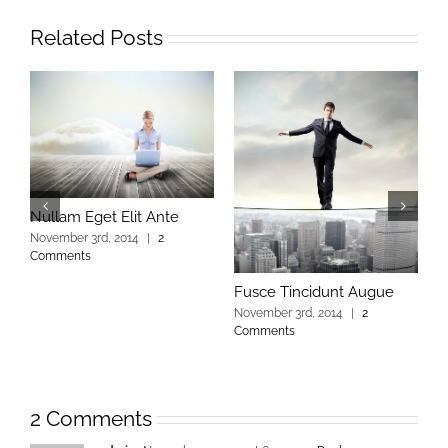
Related Posts
E
Nullam Eget Elit Ante
N
November 3rd, 2014
|
2
C
Comments
Fusce Tincidunt Augue
November 3rd, 2014
|
2
Comments
2 Comments